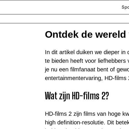
Spo
Ontdek de wereld 
In dit artikel duiken we dieper in
te bieden heeft voor liefhebbers 
je nu een filmfanaat bent of ge
entertainmentervaring, HD-films 
Wat zijn HD-films 2?
HD-films 2 zijn films van hoge k
high definition-resolutie. Dit bet