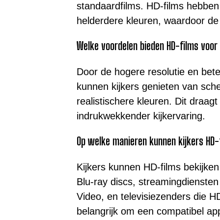
standaardfilms. HD-films hebben
helderdere kleuren, waardoor de 
Welke voordelen bieden HD-films voor 
Door de hogere resolutie en bete
kunnen kijkers genieten van sche
realistischere kleuren. Dit draa
indrukwekkender kijkervaring.
Op welke manieren kunnen kijkers HD-
Kijkers kunnen HD-films bekijken 
Blu-ray discs, streamingdienste
Video, en televisiezenders die H
belangrijk om een compatibel ap