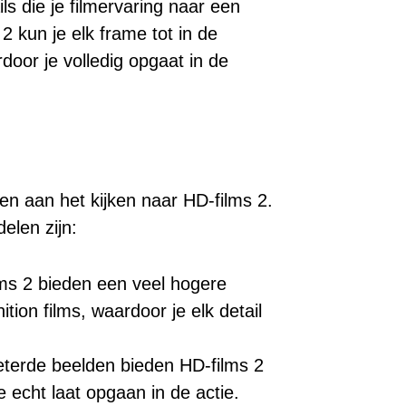
s die je filmervaring naar een
2 kun je elk frame tot in de
door je volledig opgaat in de
den aan het kijken naar HD-films 2.
elen zijn:
lms 2 bieden een veel hogere
ition films, waardoor je elk detail
beterde beelden bieden HD-films 2
 echt laat opgaan in de actie.