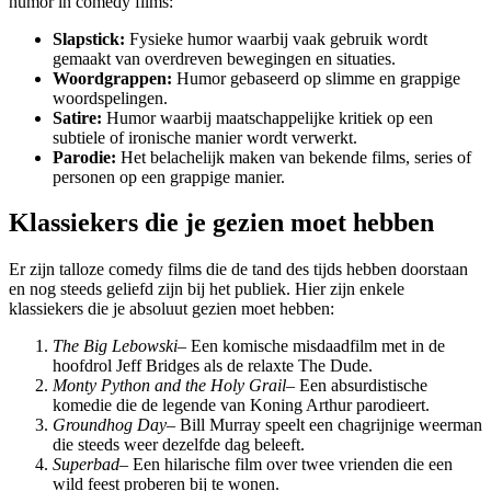
humor in comedy films:
Slapstick:
Fysieke humor waarbij vaak gebruik wordt
gemaakt van overdreven bewegingen en situaties.
Woordgrappen:
Humor gebaseerd op slimme en grappige
woordspelingen.
Satire:
Humor waarbij maatschappelijke kritiek op een
subtiele of ironische manier wordt verwerkt.
Parodie:
Het belachelijk maken van bekende films, series of
personen op een grappige manier.
Klassiekers die je gezien moet hebben
Er zijn talloze comedy films die de tand des tijds hebben doorstaan
en nog steeds geliefd zijn bij het publiek. Hier zijn enkele
klassiekers die je absoluut gezien moet hebben:
The Big Lebowski
– Een komische misdaadfilm met in de
hoofdrol Jeff Bridges als de relaxte The Dude.
Monty Python and the Holy Grail
– Een absurdistische
komedie die de legende van Koning Arthur parodieert.
Groundhog Day
– Bill Murray speelt een chagrijnige weerman
die steeds weer dezelfde dag beleeft.
Superbad
– Een hilarische film over twee vrienden die een
wild feest proberen bij te wonen.