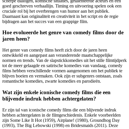
scherpe dialogen, komische situaties, getalenteerde acteurs en een
goed geschreven verhaallijn. Timing en uitvoering spelen ook een
cruciale rol bij het overbrengen van humor aan het publiek.
Daarnaast kan originaliteit en creativiteit in het script en de regie
bijdragen aan het succes van een grappige film.
Hoe evolueerde het genre van comedy films door de
jaren heen?
Het genre van comedy films heeft zich door de jaren heen
ontwikkeld en aangepast aan veranderende maatschappelijke
normen en trends. Van de slapstickkomedies uit het stille filmtijdperk
tot de meer gelaagde en satirische komedies van vandaag, comedy
films hebben verschillende vormen aangenomen om het publiek te
blijven boeien en vermaken. Ook zijn er subgenres ontstaan, zoals
romantische komedies, zwarte komedies en parodieën.
Wat zijn enkele iconische comedy films die een
blijvende indruk hebben achtergelaten?
Er zijn tal van iconische comedy films die een blijvende indruk
hebben achtergelaten in de filmgeschiedenis. Enkele voorbeelden
zijn Some Like It Hot (1959), Airplane! (1980), Groundhog Day
(1993), The Big Lebowski (1998) en Bridesmaids (2011). Deze