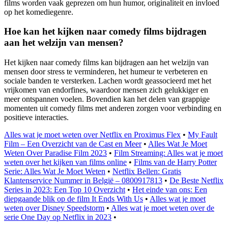
films worden vaak geprezen om hun humor, originaliteit en invloed
op het komediegenre.
Hoe kan het kijken naar comedy films bijdragen
aan het welzijn van mensen?
Het kijken naar comedy films kan bijdragen aan het welzijn van
mensen door stress te verminderen, het humeur te verbeteren en
sociale banden te versterken. Lachen wordt geassocieerd met het
vrijkomen van endorfines, waardoor mensen zich gelukkiger en
meer ontspannen voelen. Bovendien kan het delen van grappige
momenten uit comedy films met anderen zorgen voor verbinding en
positieve interacties.
Alles wat je moet weten over Netflix en Proximus Flex
•
My Fault
Film – Een Overzicht van de Cast en Meer
•
Alles Wat Je Moet
Weten Over Paradise Film 2023
•
Film Streaming: Alles wat je moet
weten over het kijken van films online
•
Films van de Harry Potter
Serie: Alles Wat Je Moet Weten
•
Netflix Bellen: Gratis
Klantenservice Nummer in België – 0800917813
•
De Beste Netflix
Series in 2023: Een Top 10 Overzicht
•
Het einde van ons: Een
diepgaande blik op de film It Ends With Us
•
Alles wat je moet
weten over Disney Speedstorm
•
Alles wat je moet weten over de
serie One Day op Netflix in 2023
•