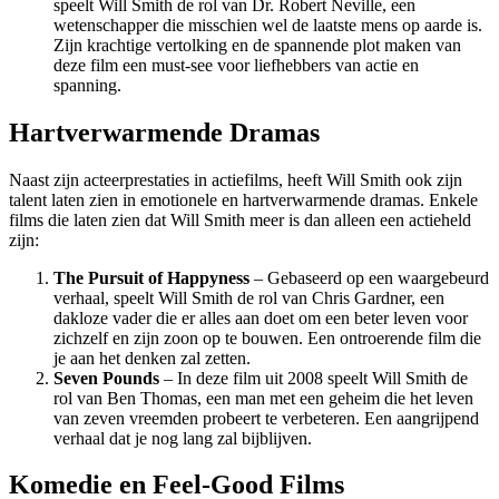
speelt Will Smith de rol van Dr. Robert Neville, een
wetenschapper die misschien wel de laatste mens op aarde is.
Zijn krachtige vertolking en de spannende plot maken van
deze film een must-see voor liefhebbers van actie en
spanning.
Hartverwarmende Dramas
Naast zijn acteerprestaties in actiefilms, heeft Will Smith ook zijn
talent laten zien in emotionele en hartverwarmende dramas. Enkele
films die laten zien dat Will Smith meer is dan alleen een actieheld
zijn:
The Pursuit of Happyness
– Gebaseerd op een waargebeurd
verhaal, speelt Will Smith de rol van Chris Gardner, een
dakloze vader die er alles aan doet om een beter leven voor
zichzelf en zijn zoon op te bouwen. Een ontroerende film die
je aan het denken zal zetten.
Seven Pounds
– In deze film uit 2008 speelt Will Smith de
rol van Ben Thomas, een man met een geheim die het leven
van zeven vreemden probeert te verbeteren. Een aangrijpend
verhaal dat je nog lang zal bijblijven.
Komedie en Feel-Good Films