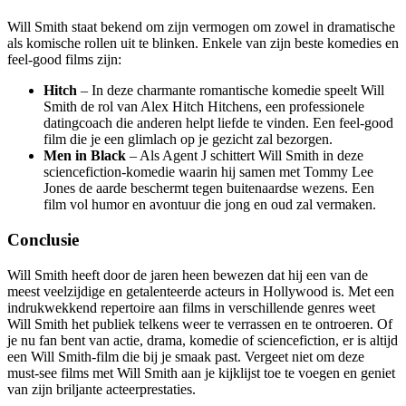
Will Smith staat bekend om zijn vermogen om zowel in dramatische
als komische rollen uit te blinken. Enkele van zijn beste komedies en
feel-good films zijn:
Hitch
– In deze charmante romantische komedie speelt Will
Smith de rol van Alex Hitch Hitchens, een professionele
datingcoach die anderen helpt liefde te vinden. Een feel-good
film die je een glimlach op je gezicht zal bezorgen.
Men in Black
– Als Agent J schittert Will Smith in deze
sciencefiction-komedie waarin hij samen met Tommy Lee
Jones de aarde beschermt tegen buitenaardse wezens. Een
film vol humor en avontuur die jong en oud zal vermaken.
Conclusie
Will Smith heeft door de jaren heen bewezen dat hij een van de
meest veelzijdige en getalenteerde acteurs in Hollywood is. Met een
indrukwekkend repertoire aan films in verschillende genres weet
Will Smith het publiek telkens weer te verrassen en te ontroeren. Of
je nu fan bent van actie, drama, komedie of sciencefiction, er is altijd
een Will Smith-film die bij je smaak past. Vergeet niet om deze
must-see films met Will Smith aan je kijklijst toe te voegen en geniet
van zijn briljante acteerprestaties.