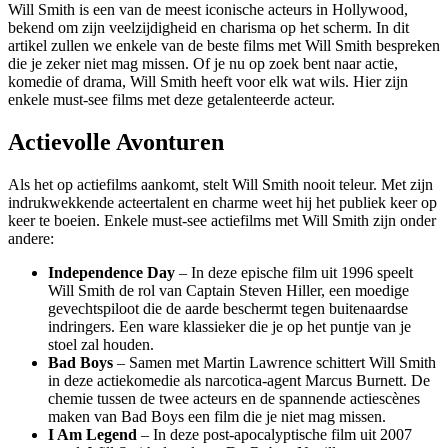
Will Smith is een van de meest iconische acteurs in Hollywood,
bekend om zijn veelzijdigheid en charisma op het scherm. In dit
artikel zullen we enkele van de beste films met Will Smith bespreken
die je zeker niet mag missen. Of je nu op zoek bent naar actie,
komedie of drama, Will Smith heeft voor elk wat wils. Hier zijn
enkele must-see films met deze getalenteerde acteur.
Actievolle Avonturen
Als het op actiefilms aankomt, stelt Will Smith nooit teleur. Met zijn
indrukwekkende acteertalent en charme weet hij het publiek keer op
keer te boeien. Enkele must-see actiefilms met Will Smith zijn onder
andere:
Independence Day
– In deze epische film uit 1996 speelt
Will Smith de rol van Captain Steven Hiller, een moedige
gevechtspiloot die de aarde beschermt tegen buitenaardse
indringers. Een ware klassieker die je op het puntje van je
stoel zal houden.
Bad Boys
– Samen met Martin Lawrence schittert Will Smith
in deze actiekomedie als narcotica-agent Marcus Burnett. De
chemie tussen de twee acteurs en de spannende actiescènes
maken van Bad Boys een film die je niet mag missen.
I Am Legend
– In deze post-apocalyptische film uit 2007