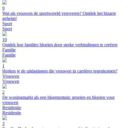
9
Wat als vrouwen de sportwereld veroveren? Ontdek het bizarre
geheim!
Sport
Sport
10
Ontdek hoe families bloeien door sterke verbindingen te creëren
Familie
Familie
1
Herken je de uitdagingen die vrouwen in carrières tegenkomen?
Vrouwen
Vrouwen
2
De woningmarkt als een bloementuin: groeien en bloeien voor
vrouwen
Residentie
Residentie
3