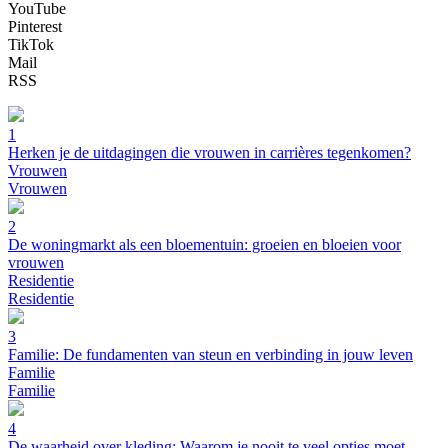
YouTube
Pinterest
TikTok
Mail
RSS
1
Herken je de uitdagingen die vrouwen in carrières tegenkomen?
Vrouwen
Vrouwen
2
De woningmarkt als een bloementuin: groeien en bloeien voor
vrouwen
Residentie
Residentie
3
Familie: De fundamenten van steun en verbinding in jouw leven
Familie
Familie
4
De waarheid over kleding: Waarom je nooit te veel opties moet