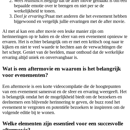
Wees realistisch:
Begrijp dat de after movie gemaakt is om een
bepaalde emotie over te brengen en niet per se de
werkelijkheid te tonen.
Deel je ervaring:
Praat met anderen die het evenement hebben
bijgewoond en vergelijk jullie ervaringen met de after movie.
Al met al kan een after movie een leuke manier zijn om
herinneringen op te halen en de sfeer van een evenement opnieuw te
ervaren. Het is echter belangrijk om er met een kritisch oog naar te
kijken en niet te veel waarde te hechten aan de verwachtingen die
het schept. Geniet van de beelden, maar onthoud dat de werkelijke
ervaring altijd uniek en onvervangbaar is.
Wat is een aftermovie en waarom is het belangrijk
voor evenementen?
Een aftermovie is een korte videocompilatie die de hoogtepunten
van een evenement samenvat en de sfeer en ervaring weergeeft. Het
is belangrijk omdat het de mogelijkheid biedt om de bezoekers en
deelnemers een blijvende herinnering te geven, de buzz rond het
evenement te vergroten en potentiële bezoekers te inspireren om de
volgende editie bij te wonen.
Welke elementen zijn essentieel voor een succesvolle
aftermovie?