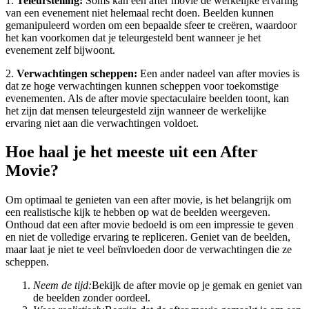
1.
Teleurstelling:
Soms kan een after movie de werkelijke ervaring
van een evenement niet helemaal recht doen. Beelden kunnen
gemanipuleerd worden om een bepaalde sfeer te creëren, waardoor
het kan voorkomen dat je teleurgesteld bent wanneer je het
evenement zelf bijwoont.
2.
Verwachtingen scheppen:
Een ander nadeel van after movies is
dat ze hoge verwachtingen kunnen scheppen voor toekomstige
evenementen. Als de after movie spectaculaire beelden toont, kan
het zijn dat mensen teleurgesteld zijn wanneer de werkelijke
ervaring niet aan die verwachtingen voldoet.
Hoe haal je het meeste uit een After
Movie?
Om optimaal te genieten van een after movie, is het belangrijk om
een realistische kijk te hebben op wat de beelden weergeven.
Onthoud dat een after movie bedoeld is om een impressie te geven
en niet de volledige ervaring te repliceren. Geniet van de beelden,
maar laat je niet te veel beïnvloeden door de verwachtingen die ze
scheppen.
Neem de tijd:
Bekijk de after movie op je gemak en geniet van
de beelden zonder oordeel.