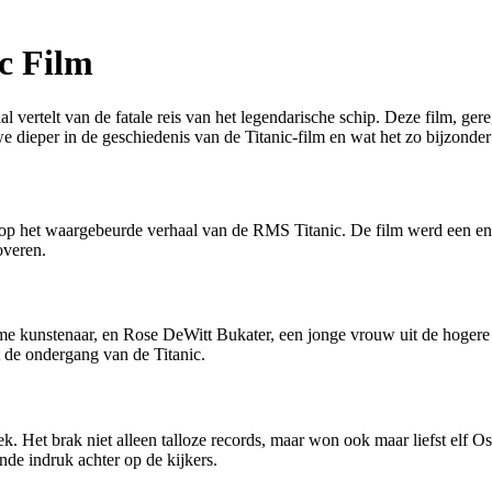
ic Film
haal vertelt van de fatale reis van het legendarische schip. Deze film, 
 we dieper in de geschiedenis van de Titanic-film en wat het zo bijzonde
 op het waargebeurde verhaal van de RMS Titanic. De film werd een eno
overen.
rme kunstenaar, en Rose DeWitt Bukater, een jonge vrouw uit de hogere
ot de ondergang van de Titanic.
ek. Het brak niet alleen talloze records, maar won ook maar liefst elf 
nde indruk achter op de kijkers.