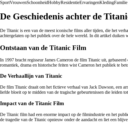
Sport
Vrouwen
Schoonheid
Hobby
Residentie
Ervaringen
Kleding
Familie
De Geschiedenis achter de Titan
De Titanic is een van de meest iconische films aller tijden, die het ver
achtergelaten op het publiek over de hele wereld. In dit artikel duiken
Ontstaan van de Titanic Film
In 1997 bracht regisseur James Cameron de film Titanic uit, gebaseerd
romantiek, drama en historische feiten wist Cameron het publiek te bet
De Verhaallijn van Titanic
De film Titanic draait om het fictieve verhaal van Jack Dawson, een a
liefde bloeit op te midden van de tragische gebeurtenissen die leiden t
Impact van de Titanic Film
De Titanic film had een enorme impact op de filmindustrie en het publi
de tragedie van de Titanic opnieuw onder de aandacht en liet een blijve