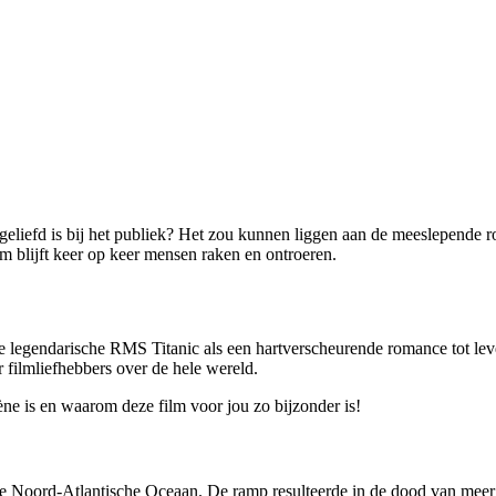
s geliefd is bij het publiek? Het zou kunnen liggen aan de meeslepende 
m blijft keer op keer mensen raken en ontroeren.
 de legendarische RMS Titanic als een hartverscheurende romance tot l
r filmliefhebbers over de hele wereld.
ène is en waarom deze film voor jou zo bijzonder is!
 de Noord-Atlantische Oceaan. De ramp resulteerde in de dood van mee