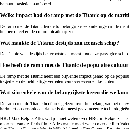
bemanningsleden aan boord.
Welke impact had de ramp met de Titanic op de mariti
De ramp met de Titanic leidde tot belangrijke veranderingen in de mari
het personeel en de communicatie op zee.
Wat maakte de Titanic destijds zon iconisch schip?
De Titanic was destijds het grootste en meest luxueuze passagiersschip
Hoe heeft de ramp met de Titanic de populaire cultuur
De ramp met de Titanic heeft een blijvende impact gehad op de populaire
tragedie en de heldhaftige verhalen van overlevenden belichten.
Wat zijn enkele van de belangrijkste lessen die we ku
De ramp met de Titanic heeft ons geleerd over het belang van het nale
herinnert ons er ook aan dat zelfs de meest geavanceerde technologie
HBO Max België: Alles wat je moet weten over HBO in België
•
The 
opkomst van de Tetris film
•
Alles wat je moet weten over de film Vale
film Up van Disney
•
Movie Mills Malmedy: Een Cinema-Ervaring va