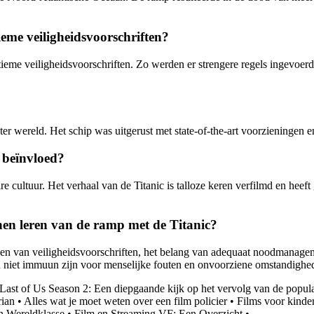
eme veiligheidsvoorschriften?
tieme veiligheidsvoorschriften. Zo werden er strengere regels ingevoerd
 ter wereld. Het schip was uitgerust met state-of-the-art voorzieninge
 beïnvloed?
 cultuur. Het verhaal van de Titanic is talloze keren verfilmd en heeft 
nnen leren van de ramp met de Titanic?
ven van veiligheidsvoorschriften, het belang van adequaat noodmanagem
ën niet immuun zijn voor menselijke fouten en onvoorziene omstandighe
Last of Us Season 2: Een diepgaande kijk op het vervolg van de popul
rian
•
Alles wat je moet weten over een film policier
•
Films voor kinde
n Wereldklasse
•
Film en Streaming VF: Een Overzicht
•