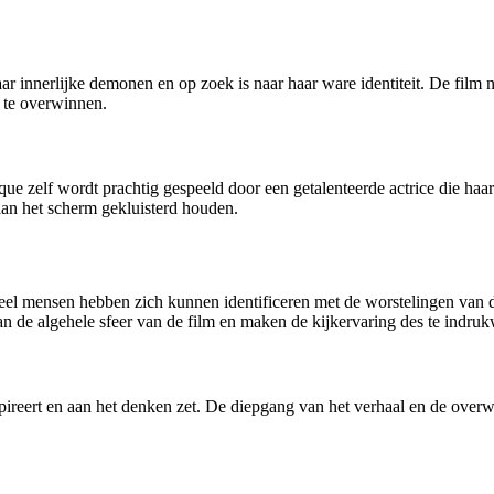
aar innerlijke demonen en op zoek is naar haar ware identiteit. De fil
m te overwinnen.
e zelf wordt prachtig gespeeld door een getalenteerde actrice die haar
 aan het scherm gekluisterd houden.
eel mensen hebben zich kunnen identificeren met de worstelingen van d
n de algehele sfeer van de film en maken de kijkervaring des te indru
spireert en aan het denken zet. De diepgang van het verhaal en de overw