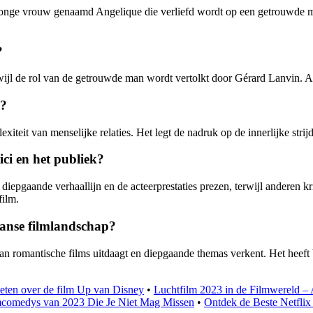
 jonge vrouw genaamd Angelique die verliefd wordt op een getrouwde man
?
jl de rol van de getrouwde man wordt vertolkt door Gérard Lanvin. An
e?
lexiteit van menselijke relaties. Het legt de nadruk op de innerlijke st
ci en het publiek?
iepgaande verhaallijn en de acteerprestaties prezen, terwijl anderen k
film.
ranse filmlandschap?
n romantische films uitdaagt en diepgaande themas verkent. Het heeft b
weten over de film Up van Disney
•
Luchtfilm 2023 in de Filmwereld – 
mcomedys van 2023 Die Je Niet Mag Missen
•
Ontdek de Beste Netflix