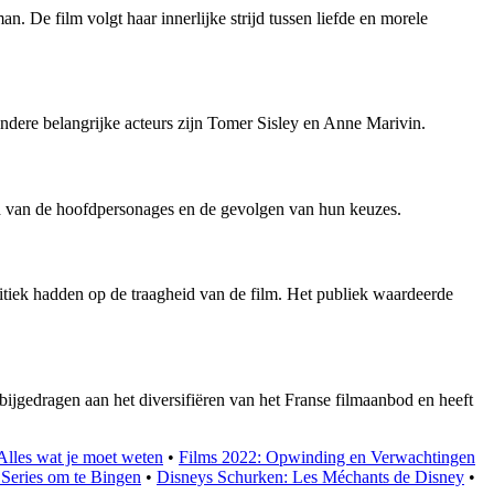
. De film volgt haar innerlijke strijd tussen liefde en morele
dere belangrijke acteurs zijn Tomer Sisley en Anne Marivin.
rijd van de hoofdpersonages en de gevolgen van hun keuzes.
ritiek hadden op de traagheid van de film. Het publiek waardeerde
ijgedragen aan het diversifiëren van het Franse filmaanbod en heeft
Alles wat je moet weten
•
Films 2022: Opwinding en Verwachtingen
 Series om te Bingen
•
Disneys Schurken: Les Méchants de Disney
•