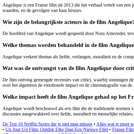
Angelique is een Franse film uit 2013 die het verhaal vertelt van een
waarden, en de gevolgen van haar keuzes.
Wie zijn de belangrijkste acteurs in de film Angelique
De hoofdrol van Angelique wordt gespeeld door Nora Arnezeder, terwi
Welke themas worden behandeld in de film Angeliqu
Angelique verkent themas als liefde, verlangen, moraliteit en de comp
Wat was de ontvangst van de film Angelique door criti
De film ontving gemengde recensies van critici, waarbij sommigen de d
over het algemeen de emotionele impact en de cinematografie van de 
Welke impact heeft de film Angelique gehad op het F
Angelique wordt beschouwd als een film die de traditionele normen va
discussies aangewakkerd over liefde, moraliteit en menselijke relaties.
De Top 10 Netflix Series die je niet mag missen
•
Alles wat je moet 
•
Un Jour Un Film: Ontdek Elke Dag Een Nieuwe Film
•
Franse Fil