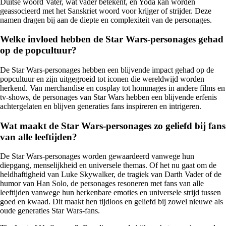
Duitse woord Vater, wat vader betekent, en Yoda kan worden
geassocieerd met het Sanskriet woord voor krijger of strijder. Deze
namen dragen bij aan de diepte en complexiteit van de personages.
Welke invloed hebben de Star Wars-personages gehad
op de popcultuur?
De Star Wars-personages hebben een blijvende impact gehad op de
popcultuur en zijn uitgegroeid tot iconen die wereldwijd worden
herkend. Van merchandise en cosplay tot hommages in andere films en
tv-shows, de personages van Star Wars hebben een blijvende erfenis
achtergelaten en blijven generaties fans inspireren en intrigeren.
Wat maakt de Star Wars-personages zo geliefd bij fans
van alle leeftijden?
De Star Wars-personages worden gewaardeerd vanwege hun
diepgang, menselijkheid en universele themas. Of het nu gaat om de
heldhaftigheid van Luke Skywalker, de tragiek van Darth Vader of de
humor van Han Solo, de personages resoneren met fans van alle
leeftijden vanwege hun herkenbare emoties en universele strijd tussen
goed en kwaad. Dit maakt hen tijdloos en geliefd bij zowel nieuwe als
oude generaties Star Wars-fans.