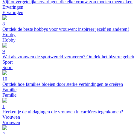
Vijf onvergetelijke ervaringen die elke vrouw zou moeten meemaken
Ervaringen
Ervaringen
8
Ontdek de beste hobbys voor vrouwen: inspireer jezelf en anderen!
Hobby
Hobby
9
Wat als vrouwen de sportwereld veroveren? Ontdek het bizarre gehei
Sport
Sport
10
Ontdek hoe families bloeien door sterke verbindingen te creëren
Familie
Familie
1
Herken je de uitdagingen die vrouwen in carrières tegenkomen?
Vrouwen
Vrouwen
2