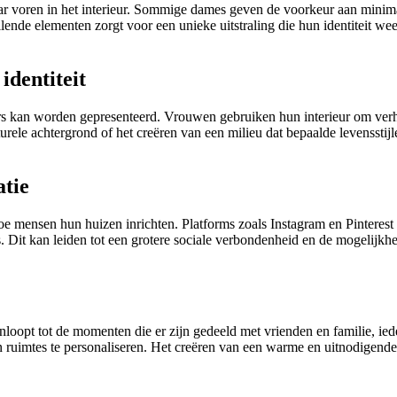
 voren in het interieur. Sommige dames geven de voorkeur aan minimalist
lende elementen zorgt voor een unieke uitstraling die hun identiteit we
identiteit
s kan worden gepresenteerd. Vrouwen gebruiken hun interieur om verhal
rele achtergrond of het creëren van een milieu dat bepaalde levensstijl
atie
oe mensen hun huizen inrichten. Platforms zoals Instagram en Pinterest 
 Dit kan leiden tot een grotere sociale verbondenheid en de mogelijkhei
nloopt tot de momenten die er zijn gedeeld met vrienden en familie, ie
 ruimtes te personaliseren. Het creëren van een warme en uitnodigend