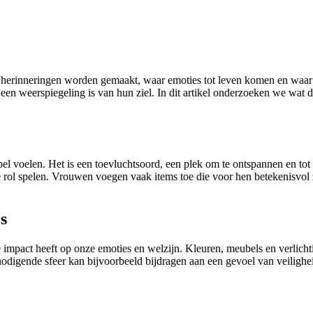
r herinneringen worden gemaakt, waar emoties tot leven komen en waar d
n weerspiegeling is van hun ziel. In dit artikel onderzoeken we wat d
el voelen. Het is een toevluchtsoord, een plek om te ontspannen en tot 
te rol spelen. Vrouwen voegen vaak items toe die voor hen betekenisvol 
s
e impact heeft op onze emoties en welzijn. Kleuren, meubels en verli
nodigende sfeer kan bijvoorbeeld bijdragen aan een gevoel van veiligh