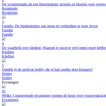
De woningmarkt als een bloementuin: groeien en bloeien voor vrouw
Residentie
Residentie
3
Familie: De fundamenten van steun en verbinding in jouw leven
Familie
Familie
4
De waarheid over kleding: Waarom je nooit te veel opties moet hebb
Kleding
Kleding
5
Ontdek jij de perfecte hobby die je hart sneller doet kloppen?
Hobby
Hobby
Ervaringen
01
Welke 5 inspirerende ervaringen vormen de basis voor vrouwenkrach
Ervaringen