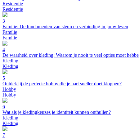
Residentie
Residentie
3
Familie: De fundamenten van steun en verbinding in jouw leven
Familie
Familie
4
De waarheid over kleding: Waarom je nooit te veel opties moet hebb
Kleding
Kleding
5
Ontdek jij de perfecte hobby die je hart sneller doet kloppen?
Hobby
Hobby
6
Wat als je kledingkeuzes je identiteit kunnen onthullen?
Kleding
Kleding
7