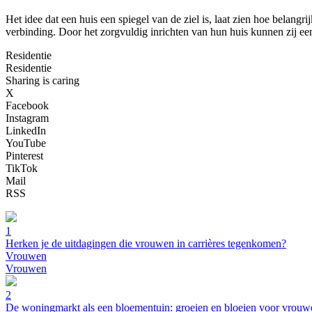
Het idee dat een huis een spiegel van de ziel is, laat zien hoe belangr
verbinding. Door het zorgvuldig inrichten van hun huis kunnen zij ee
Residentie
Residentie
Sharing is caring
X
Facebook
Instagram
LinkedIn
YouTube
Pinterest
TikTok
Mail
RSS
1
Herken je de uitdagingen die vrouwen in carrières tegenkomen?
Vrouwen
Vrouwen
2
De woningmarkt als een bloementuin: groeien en bloeien voor vrouw